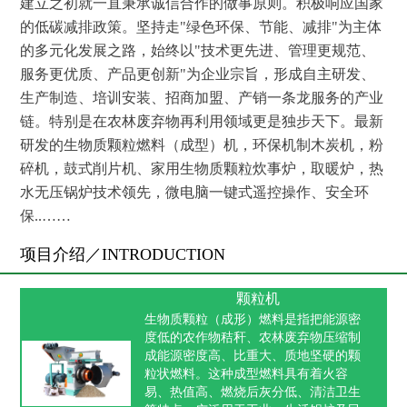
建立之初就一直秉承诚信合作的做事原则。积极响应国家
的低碳减排政策。坚持走"绿色环保、节能、减排"为主体
的多元化发展之路，始终以"技术更先进、管理更规范、
服务更优质、产品更创新"为企业宗旨，形成自主研发、
生产制造、培训安装、招商加盟、产销一条龙服务的产业
链。特别是在农林废弃物再利用领域更是独步天下。最新
研发的生物质颗粒燃料（成型）机，环保机制木炭机，粉
碎机，鼓式削片机、家用生物质颗粒炊事炉，取暖炉，热
水无压锅炉技术领先，微电脑一键式遥控操作、安全环
保..……
项目介绍／INTRODUCTION
颗粒机
生物质颗粒（成形）燃料是指把能源密
度低的农作物秸秆、农林废弃物压缩制
成能源密度高、比重大、质地坚硬的颗
粒状燃料。这种成型燃料具有着火容
易、热值高、燃烧后灰分低、清洁卫生