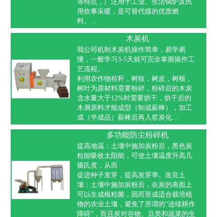
等特点，广泛用于工业、生活锅炉及民
用炊事采暖，是可替代煤的优质燃
料。...
木炭机
我公司机制木炭机操作简单，易学易
懂，一般学习3-5天就可完全掌握操作工
艺流程。
利用农作物秸秆，树枝，树皮，树根，
树叶为原材料需要粉碎，粉碎后的木炭
含水量大于12%时需要烘干，烘干后的
木屑原料才能成型（制成薪棒），加工
成（半成品）薪棒后再入窑炭化...
多功能防尘粉碎机
提高地温：土壤中施加炭粉后，黑色炭
粒能吸收太阳能，可使土壤温度升高几
摄氏度，从而
促进种子发芽，提高发芽率。改良土
壤：土壤中施加炭粉后，在炭的表面上
可以生成根粒菌，因而形成适合栽培植
物的农业土壤，避免了所谓的“连续耕作
障碍”，而且炭对谷物、豆类和蔬菜的生