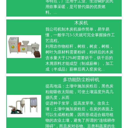
等特点，广泛用于工业、生活锅炉及民
用炊事采暖，是可替代煤的优质燃
料。...
木炭机
我公司机制木炭机操作简单，易学易
懂，一般学习3-5天就可完全掌握操作工
艺流程。
利用农作物秸秆，树枝，树皮，树根，
树叶为原材料需要粉碎，粉碎后的木炭
含水量大于12%时需要烘干，烘干后的
木屑原料才能成型（制成薪棒），加工
成（半成品）薪棒后再入窑炭化...
多功能防尘粉碎机
提高地温：土壤中施加炭粉后，黑色炭
粒能吸收太阳能，可使土壤温度升高几
摄氏度，从而
促进种子发芽，提高发芽率。改良土
壤：土壤中施加炭粉后，在炭的表面上
可以生成根粒菌，因而形成适合栽培植
物的农业土壤，避免了所谓的“连续耕作
障碍”，而且炭对谷物、豆类和蔬菜的生