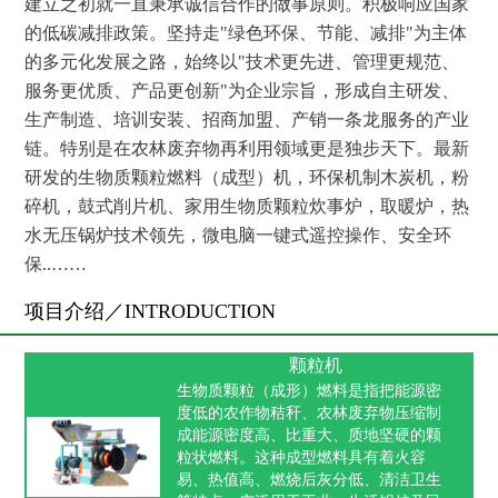
建立之初就一直秉承诚信合作的做事原则。积极响应国家
的低碳减排政策。坚持走"绿色环保、节能、减排"为主体
的多元化发展之路，始终以"技术更先进、管理更规范、
服务更优质、产品更创新"为企业宗旨，形成自主研发、
生产制造、培训安装、招商加盟、产销一条龙服务的产业
链。特别是在农林废弃物再利用领域更是独步天下。最新
研发的生物质颗粒燃料（成型）机，环保机制木炭机，粉
碎机，鼓式削片机、家用生物质颗粒炊事炉，取暖炉，热
水无压锅炉技术领先，微电脑一键式遥控操作、安全环
保..……
项目介绍／INTRODUCTION
颗粒机
生物质颗粒（成形）燃料是指把能源密
度低的农作物秸秆、农林废弃物压缩制
成能源密度高、比重大、质地坚硬的颗
粒状燃料。这种成型燃料具有着火容
易、热值高、燃烧后灰分低、清洁卫生